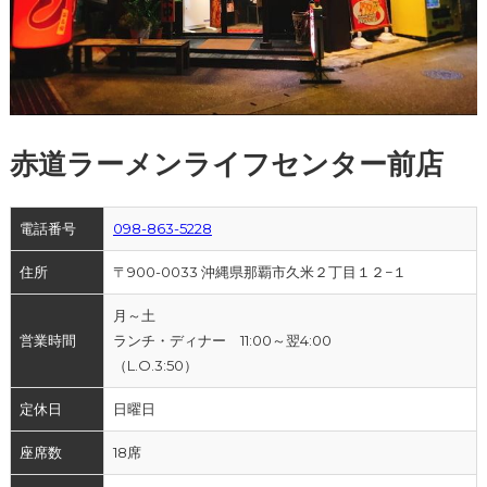
赤道ラーメンライフセンター前店
電話番号
098-863-5228
住所
〒900-0033 沖縄県那覇市久米２丁目１２−１
月～土
営業時間
ランチ・ディナー 11:00～翌4:00
（L.O.3:50）
定休日
日曜日
座席数
18席