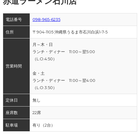
赤道ラーメン石川店
電話番号
098-965-6235
住所
〒904-1105 沖縄県うるま市石川白浜1-7-5
月～木・日
ランチ・ディナー 11:00～翌5:00
（L.O.4:50）
営業時間
金・土
ランチ・ディナー 11:00～翌4:00
（L.O.3:50）
定休日
無し
座席数
22席
駐車場
有り（2台）