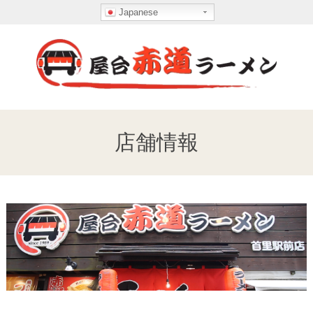
S
Japanese
k
i
p
t
o
赤
c
道
o
店舗情報
n
ラ
t
ー
e
メ
n
ン
t