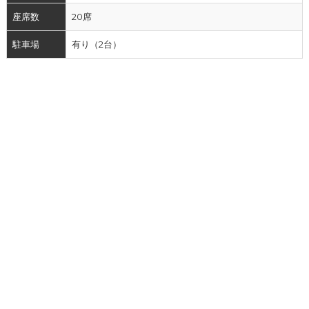
座席数
20席
駐車場
有り（2台）