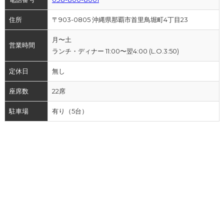
住所
〒903-0805 沖縄県那覇市首里鳥堀町4丁目23
月〜土
営業時間
ランチ・ディナー 11:00〜翌4:00 (L.O.3:50)
定休日
無し
座席数
22席
駐車場
有り（5台）