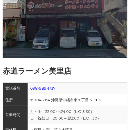
赤道ラーメン美里店
電話番号
098-989-1737
住所
〒904-2154 沖縄県沖縄市東１丁目５−１２
月～土 22:00～翌4:00（L.O.3:30）
営業時間
日・祝祭日 20:00～翌2:00（L.O.1:30）
定休日
火曜日・第1、第３水曜日