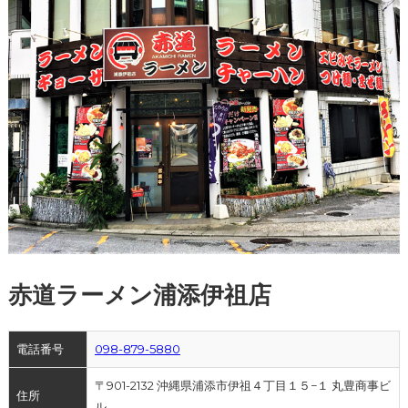
赤道ラーメン浦添伊祖店
電話番号
098-879-5880
〒901-2132 沖縄県浦添市伊祖４丁目１５−１ 丸豊商事ビ
住所
ル