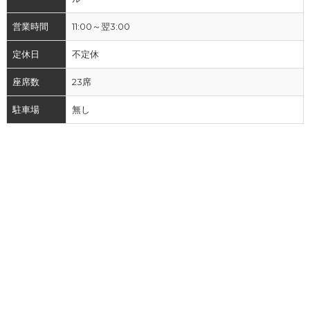
営業時間
11:00～翌3:00
定休日
不定休
座席数
23席
駐車場
無し