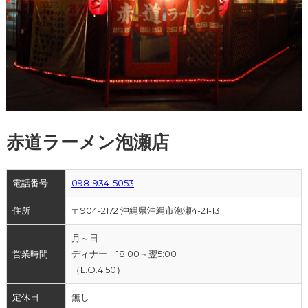
赤道ラーメン泡瀬店
電話番号
098-934-5053
住所
〒904-2172 沖縄県沖縄市泡瀬4-21-13
月～日
営業時間
ディナー 18:00～翌5:00
（L.O.4:50）
定休日
無し