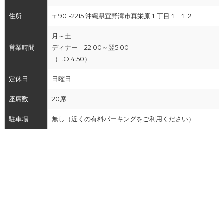
住所
〒901-2215 沖縄県宜野湾市真栄原１丁目１−１２
月～土
営業時間
ディナー 22:00～翌5:00
（L.O.4:50）
定休日
日曜日
座席数
20席
駐車場
無し（近くの有料パーキングをご利用ください）